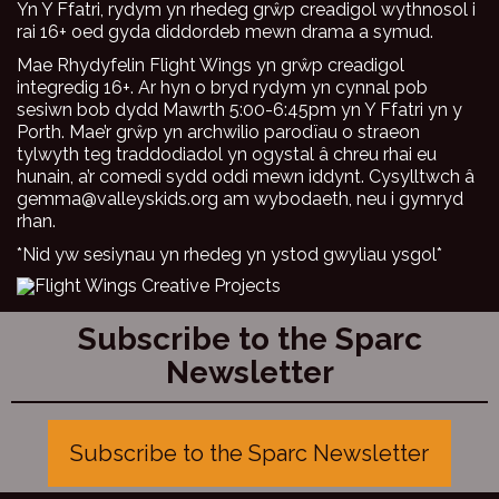
Yn Y Ffatri, rydym yn rhedeg grŵp creadigol wythnosol i
rai 16+ oed gyda diddordeb mewn drama a symud.
Mae Rhydyfelin Flight Wings yn grŵp creadigol
integredig 16+. Ar hyn o bryd rydym yn cynnal pob
sesiwn bob dydd Mawrth 5:00-6:45pm yn Y Ffatri yn y
Porth. Mae’r grŵp yn archwilio parodïau o straeon
tylwyth teg traddodiadol yn ogystal â chreu rhai eu
hunain, a’r comedi sydd oddi mewn iddynt. Cysylltwch â
gemma@valleyskids.org am wybodaeth, neu i gymryd
rhan.
*Nid yw sesiynau yn rhedeg yn ystod gwyliau ysgol*
Subscribe to the Sparc
Newsletter
Subscribe to the Sparc Newsletter